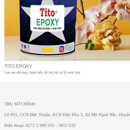
TITO EPOXY
Sơn sàn nhà máy, bệnh viện, hồ bơi, hồ xử lý nước thải
TRỤ SỞ CHÍNH:
Lô F01, CCN Đức Thuận, KCN Đức Hòa 3, Xã Mỹ Hạnh Bắc, Huyện
Điện thoại: 0272 3 989 555 - 3952 032