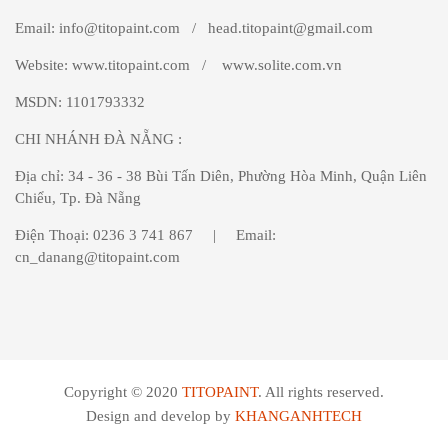
Email: info@titopaint.com / head.titopaint@gmail.com
Website: www.titopaint.com / www.solite.com.vn
MSDN: 1101793332
CHI NHÁNH ĐÀ NẴNG
:
Địa chỉ: 34 - 36 - 38 Bùi Tấn Diên, Phường Hòa Minh, Quận Liên
Chiểu, Tp. Đà Nẵng
Điện Thoại: 0236 3 741 867 | Email:
cn_danang@titopaint.com
Copyright © 2020
TITOPAINT
. All rights reserved.
Design and develop by
KHANGANHTECH