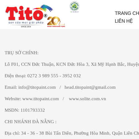
TRANG C
LIÊN HỆ
TRỤ SỞ CHÍNH:
Lô F01, CCN Đức Thuận, KCN Đức Hòa 3, Xã Mỹ Hạnh Bắc, Huyện
Điện thoại: 0272 3 989 555 - 3952 032
Email: info@titopaint.com / head.titopaint@gmail.com
Website: www.titopaint.com / www.solite.com.vn
MSDN: 1101793332
CHI NHÁNH ĐÀ NẴNG
:
Địa chỉ: 34 - 36 - 38 Bùi Tấn Diên, Phường Hòa Minh, Quận Liên C